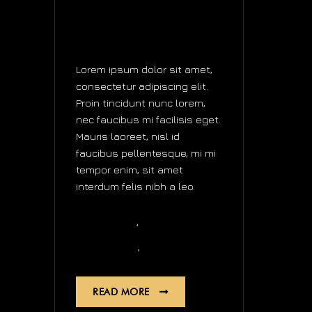
DOUBLE
TOURBILLON
WATCHES
Lorem ipsum dolor sit amet,
consectetur adipiscing elit.
Proin tincidunt nunc lorem,
nec faucibus mi facilisis eget.
Mauris laoreet, nisl id
faucibus pellentesque, mi mi
tempor enim, sit amet
interdum felis nibh a leo.
,
Business
news
,
Automatic
Quartz
READ MORE