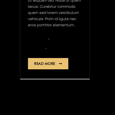
ut aliquam leo. Nulla ut quam
lacus. Curabitur commodo
quam sed lorem vestibulum
vehicula. Proin id ligula nec
eros porttitor elementum...
,
Creative
design
,
Quartz
video
READ MORE