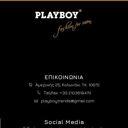
ΕΠΙΚΟΙΝΩΝΙΑ
Αμερικής 25, Κολωνάκι TK: 10672
Τel/Fax: +30 2103619470
playboytrends@gmail.com
Social Media