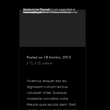
Πρόγραμμα Αναπαραγωγής Βίντεο
Media error: Format(s) not supported or source(s) not found
Ανάκτηση αρχείου: http://wedesignthemes.com/themes/dt-super/wp-content/uploads/2014/01/funny-animated-movie.mp4?_=1
Posted on 18 Ιουνίου, 2015
/
/
admin
SELF HOSTED VIDEO
Vivamus aliquet est ex,
dignissim rutrum lectus
volutpat vitae. Quisque
molestie convallis nulla.
Mauris quis iaculis sem. Sed