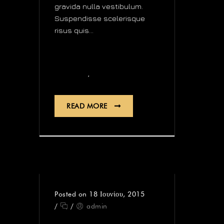
gravida nulla vestibulum.
Suspendisse scelerisque
risus quis...
news
,
Digital
Quartz
READ MORE
Posted on 18 Ιουνίου, 2015
/
/
admin
GREUBEL FORSEY