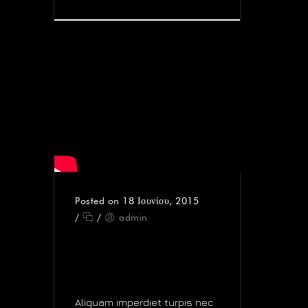
Posted on 18 Ιουνίου, 2015
/
/
admin
YOUTUBE –
MAECENAS FINIBUS
EROS UT
Aliquam imperdiet turpis nec